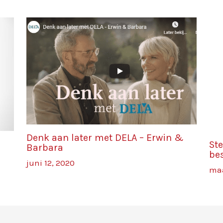
Denk aan later met DELA – Erwin &
St
Barbara
be
juni 12, 2020
maa