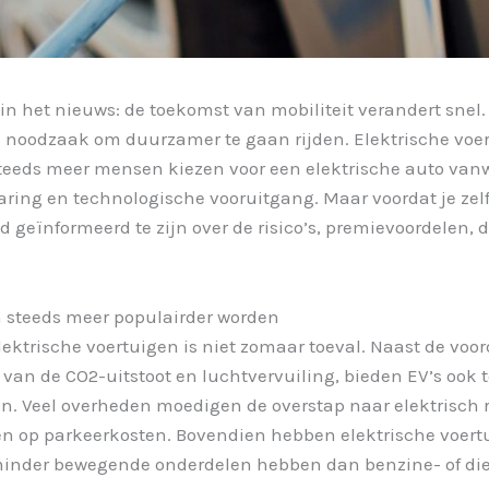
 in het nieuws: de toekomst van mobiliteit verandert snel
de noodzaak om duurzamer te gaan rijden. Elektrische voert
Steeds meer mensen kiezen voor een elektrische auto van
ring en technologische vooruitgang. Maar voordat je zelf 
oed geïnformeerd te zijn over de risico’s, premievoordele
 steeds meer populairder worden
lektrische voertuigen is niet zomaar toeval. Naast de voor
van de CO2-uitstoot en luchtvervuiling, bieden EV’s ook 
n. Veel overheden moedigen de overstap naar elektrisch r
en op parkeerkosten. Bovendien hebben elektrische voert
inder bewegende onderdelen hebben dan benzine- of die