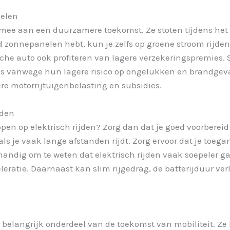
elen
 mee aan een duurzamere toekomst. Ze stoten tijdens het 
eld zonnepanelen hebt, kun je zelfs op groene stroom rijde
ische auto ook profiteren van lagere verzekeringspremies
V’s vanwege hun lagere risico op ongelukken en brandgev
ere motorrijtuigenbelasting en subsidies.
jden
ppen op elektrisch rijden? Zorg dan dat je goed voorberei
als je vaak lange afstanden rijdt. Zorg ervoor dat je toeg
k handig om te weten dat elektrisch rijden vaak soepeler ga
leratie. Daarnaast kan slim rijgedrag, de batterijduur ve
n belangrijk onderdeel van de toekomst van mobiliteit. Ze 