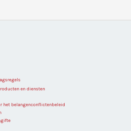
agsregels
roducten en diensten
er het belangenconflictenbeleid
n
gifte