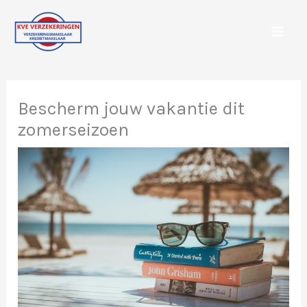
Spring
naar
de
inhoud
Bescherm jouw vakantie dit
zomerseizoen