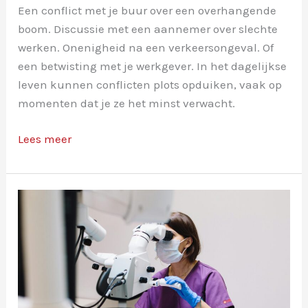
Een conflict met je buur over een overhangende
boom. Discussie met een aannemer over slechte
werken. Onenigheid na een verkeersongeval. Of
een betwisting met je werkgever. In het dagelijkse
leven kunnen conflicten plots opduiken, vaak op
momenten dat je ze het minst verwacht.
Gelijk
Lees meer
hebben
is
één
ding.
Gelijk
krijgen?
Daar
helpt
je