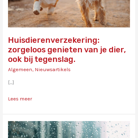
Huisdierenverzekering:
zorgeloos genieten van je dier,
ook bij tegenslag.
Algemeen
,
Nieuwsartikels
[…]
Huisdierenverzekering:
Lees meer
zorgeloos
genieten
van
je