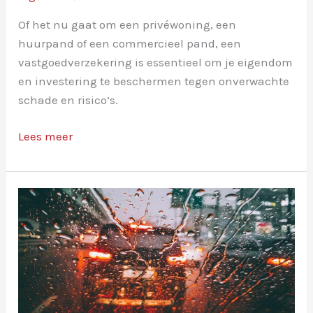
Of het nu gaat om een privéwoning, een
huurpand of een commercieel pand, een
vastgoedverzekering is essentieel om je eigendom
en investering te beschermen tegen onverwachte
schade en risico’s.
Vastgoedverzekeringen:
Lees meer
cruciale
bescherming
voor
jouw
investering