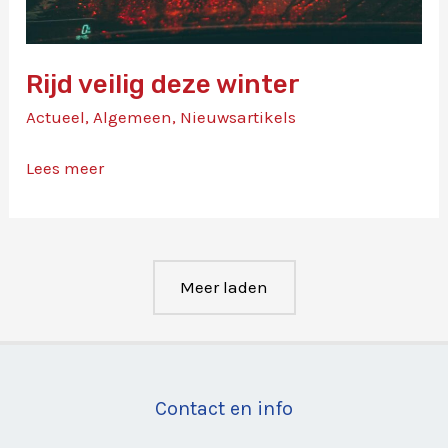
Rijd veilig deze winter
Actueel
,
Algemeen
,
Nieuwsartikels
Rijd
Lees meer
veilig
deze
winter
Meer laden
Contact en info