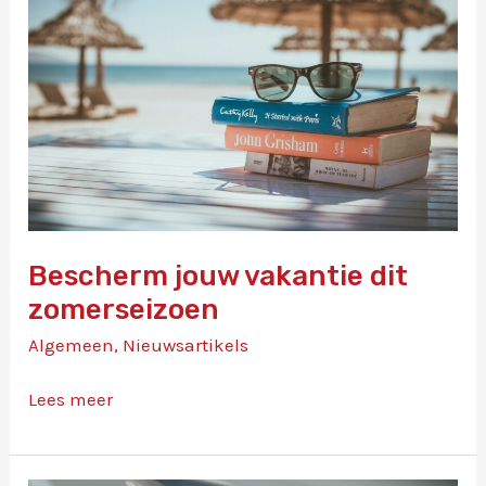
koppel
Bescherm jouw vakantie dit
zomerseizoen
Algemeen
,
Nieuwsartikels
Bescherm
Lees meer
jouw
vakantie