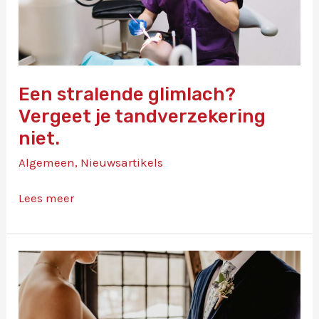
rechtsbijstandsverzekering
bij.
Een stralende glimlach?
Vergeet je tandverzekering
niet.
Algemeen
,
Nieuwsartikels
Een
Lees meer
stralende
glimlach?
Vergeet
je
tandverzekering
niet.